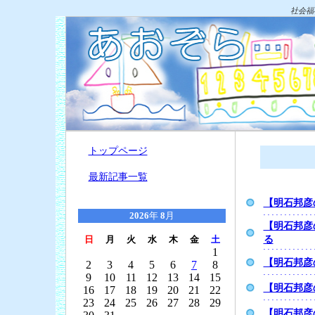
社会福
トップページ
最新記事一覧
【明石邦彦
2026
年
8
月
【明石邦彦
る
日
月
火
水
木
金
土
1
【明石邦彦
2
3
4
5
6
7
8
9
10
11
12
13
14
15
【明石邦彦
16
17
18
19
20
21
22
23
24
25
26
27
28
29
【明石邦彦