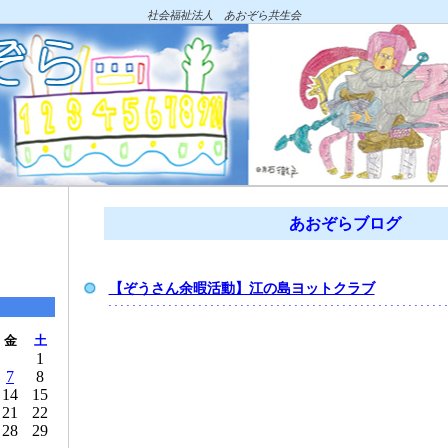
社会福祉法人 あおぞら共生会
あおぞらブログ
【ぞうさん余暇活動】江の島ヨットクラブ
金
土
1
7
8
14
15
21
22
28
29