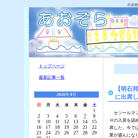
社会福
トップページ
最新記事一覧
【明石
2026
年
8
月
に出席
日
月
火
水
木
金
土
1
セソールマン
2
3
4
5
6
7
8
Ｈの入居を認
9
10
11
12
13
14
15
16
17
18
19
20
21
22
席した。今で
23
24
25
26
27
28
29
業が盛んにな