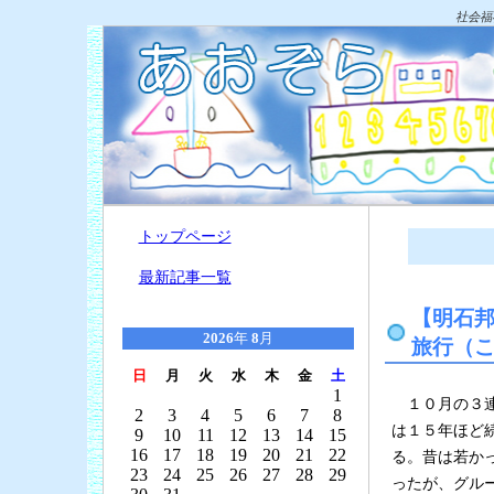
社会福
トップページ
最新記事一覧
【明石
2026
年
8
月
旅行（
日
月
火
水
木
金
土
1
１０月の３連
2
3
4
5
6
7
8
は１５年ほど
9
10
11
12
13
14
15
16
17
18
19
20
21
22
る。昔は若か
23
24
25
26
27
28
29
ったが、グル