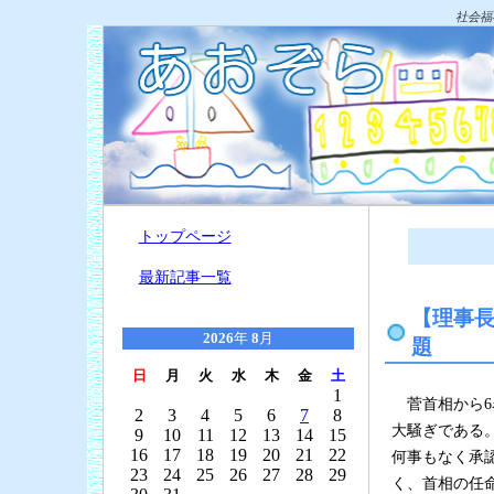
社会福
トップページ
最新記事一覧
【理事
2026
年
8
月
題
日
月
火
水
木
金
土
1
菅首相から6
2
3
4
5
6
7
8
大騒ぎである
9
10
11
12
13
14
15
16
17
18
19
20
21
22
何事もなく承
23
24
25
26
27
28
29
く、首相の任