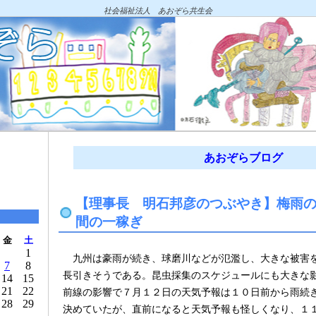
社会福祉法人 あおぞら共生会
あおぞらブログ
【理事長 明石邦彦のつぶやき】梅雨
間の一稼ぎ
金
土
1
九州は豪雨が続き、球磨川などが氾濫し、大きな被害
7
8
長引きそうである。昆虫採集のスケジュールにも大きな
14
15
21
22
前線の影響で７月１２日の天気予報は１０日前から雨続
28
29
決めていたが、直前になると天気予報も怪しくなり、１