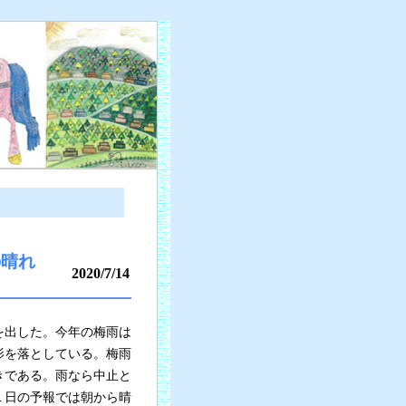
の晴れ
2020/7/14
を出した。今年の梅雨は
影を落としている。梅雨
きである。雨なら中止と
１日の予報では朝から晴