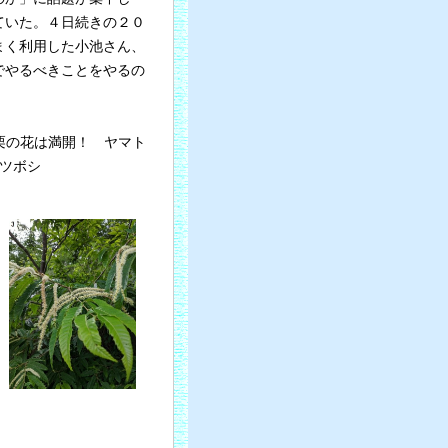
ていた。４日続きの２０
まく利用した小池さん、
でやるべきことをやるの
.栗の花は満開！ ヤマト
ヤツボシ