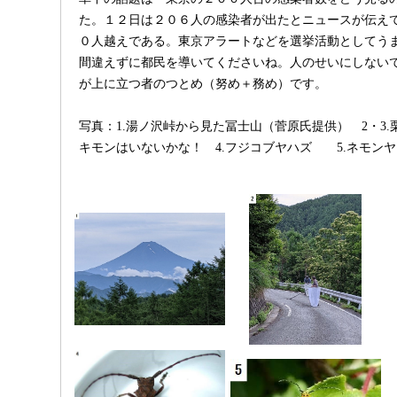
た。１２日は２０６人の感染者が出たとニュースが伝え
０人越えである。東京アラートなどを選挙活動としてう
間違えずに都民を導いてくださいね。人のせいにしない
が上に立つ者のつとめ（努め＋務め）です。
写真：1.湯ノ沢峠から見た冨士山（菅原氏提供） 2・3
キモンはいないかな！ 4.フジコブヤハズ 5.ネモン