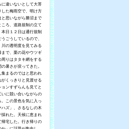
るに違いないとして大菩
りした梅雨空で、明け方
はと思いながら勝沼まで
ところ、道路規制の立て
、本日１２日は通行規制
ごうごうしているので、
、川の透明度を見てみる
峠まで、栗の花やウツギ
の周りはタタキ網をする
間の暑さが戻ってきた。
ん集まるのではと思われ
山がくっきりと見渡せる
ションすずらんも見てと
互いに競い合いながらの
る。この景色を気に入っ
ヤハズ」、さるなしの木
が採れた。天候に恵まれ
て帰宅した。行き帰りの
のか」に話題が集中し