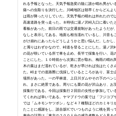
れる予報となった。天気予報急変の陰に誰か晴れ男がい
薩への虫取りを決行した。川崎地区は朝早くからどんよ
は雨が降ったりしていた。天気予報の晴れは外れたので
高速道路を突っ走った。８時頃に湯ノ沢峠入口に着いた
看板があった。前日の雨では交通規制があったようだが
なしと表示してある。地面も相当濡れているし、川音も
がけ崩れにあったらどうしようかと思い悩んだ。しかし
と濁りはわずかなので、峠道を登ることにした。湯ノ沢
の花が咲いている所で車を止め、長竿で採集を行い、花
ことにした。１０時前から次第に雲が取れ、梅雨の晴れ
木の葉はまだ濡れているが、乾きが早ければ虫はたくさ
た。峠までの道路際に伐採しているところがあり、富士
場所があった。一の平林道、上日川ダムやその下のペン
れ、まさに絶景である。周りにも栗の花が沢山あり、お
採集行である。今回は採集行２回目の女性が参加してい
てくれれば幸いである。ヤマブドウの葉では「フジコブ
では「ムネモンヤツボシ」など４７種類ほどのカミキリ
たことに感謝をし、談合坂ICでいつものように桃を買っ
車中の話題は「東京の２００人台の感染者数をどう見る