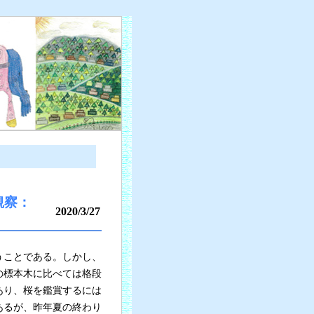
観察：
2020/3/27
うことである。しかし、
の標本木に比べては格段
あり、桜を鑑賞するには
あるが、昨年夏の終わり