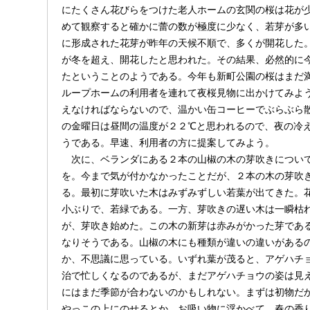
にたくさん花びらをつけた老人ホームの玄関の桜は花が
めて観察すると確かに蕾の数が極度に少なく、若芽が多
に形成された花芽が昨年の天候不順で、多くが開花した
が冬を超え、開花したと思われた。その結果、必然的に
たということのようである。今年も新町公園の桜はまだ
ループホームの利用者を連れて夜桜見物に出かけてみよ
えなければならないので、温かい缶コーヒーでぶらぶら
の金曜日は昼間の温度が２２℃と思われるので、夜の冷
うである。早速、利用者の方に提案してみよう。
次に、ベランダにある２本の山椒の木の芽吹きについ
を。今まで気が付かなかったことだが、２本の木の芽吹
る。最初に芽吹いた木はみずみずしい若葉が出てきた。
小ぶりで、若緑である。一方、芽吹きの遅い木は一瞬枯
が、芽吹き始めた。この木の新芽は赤みがかった芽であ
なりそうである。山椒の木にも種類が違いの違いがある
か、不思議に思っている。いずれ葉が茂ると、アゲハチ
治で忙しくなるのであるが、まだアゲハチョウの姿は見
にはまだ季節が合わないのかもしれない。まずは初物だ
やっこの上にのせるとか、お吸い物に浮かべて、春の香