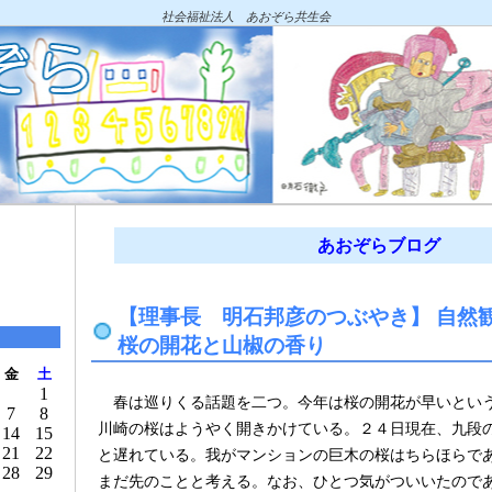
社会福祉法人 あおぞら共生会
あおぞらブログ
【理事長 明石邦彦のつぶやき】 自然
桜の開花と山椒の香り
金
土
1
春は巡りくる話題を二つ。今年は桜の開花が早いとい
7
8
川崎の桜はようやく開きかけている。２４日現在、九段
14
15
21
22
と遅れている。我がマンションの巨木の桜はちらほらで
28
29
まだ先のことと考える。なお、ひとつ気がついいたので