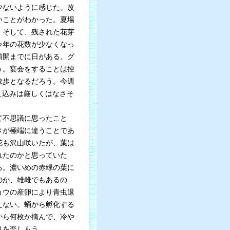
少ないように感じた。改
いことがわかった。夏場
。そして、残された花芽
今年の花数が少なくなっ
満開までに日がある。グ
う。宴会をすることは控
散歩となるだろう。今週
え込みは厳しくはなさそ
て不思議に思ったこと
きが極端に違うことであ
花も沢山咲いたが、葉は
れたのかと思っていた
る。濃いめの赤緑の葉に
のか、雄雌でもあるの
ョウの産卵により青虫退
えない。蛹から孵化する
から何枚か摘んで、冷や
りを楽しもう。