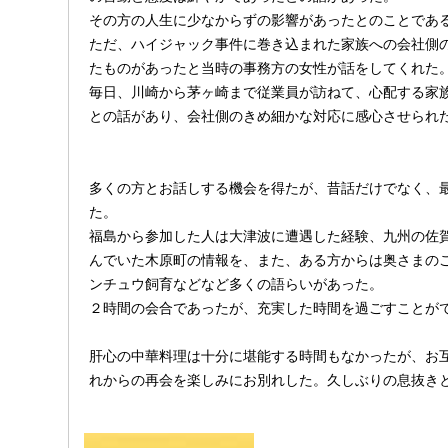
その方の人生に少なからずの影響があったとのことであ
ただ、ハイジャック事件に巻き込まれた家族への会社側
たものがあったと当時の事務方の女性が話をしてくれた
毎日、川崎から茅ヶ崎まで従業員が訪ねて、心配する家
との話があり、会社側のきめ細かな対応に感心させられ
多くの方とお話しする機会を得たが、昔話だけでなく、
た。
福島から参加した人は大津波に遭遇した経験、九州の佐
んでいた木原町の情報を、また、ある方からは奥さまの
ンチュウ飼育などなど多くの語らいがあった。
２時間の会合であったが、充実した時間を過ごすことが
肝心の中華料理は十分に堪能する時間もなかったが、お
れからの再会を楽しみにお別れした。久しぶりの息抜き