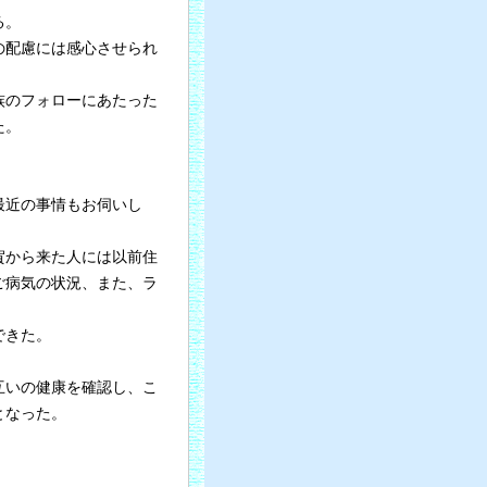
る。
の配慮には感心させられ
。
族のフォローにあたった
た。
最近の事情もお伺いし
賀から来た人には以前住
ご病気の状況、また、ラ
できた。
互いの健康を確認し、こ
となった。