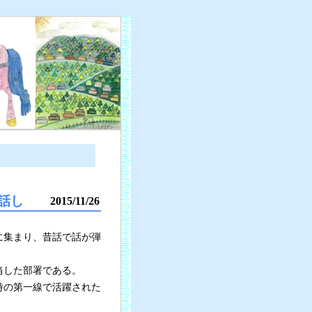
話し
2015/11/26
に集まり、昔話で話が弾
当した部署である。
時の第一線で活躍された
。