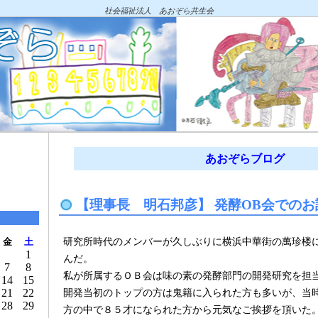
社会福祉法人 あおぞら共生会
あおぞらブログ
【理事長 明石邦彦】 発酵OB会でのお
研究所時代のメンバーが久しぶりに横浜中華街の萬珍楼
金
土
1
んだ。
7
8
私が所属するＯＢ会は味の素の発酵部門の開発研究を担
14
15
21
22
開発当初のトップの方は鬼籍に入られた方も多いが、当
28
29
方の中で８５才になられた方から元気なご挨拶を頂いた