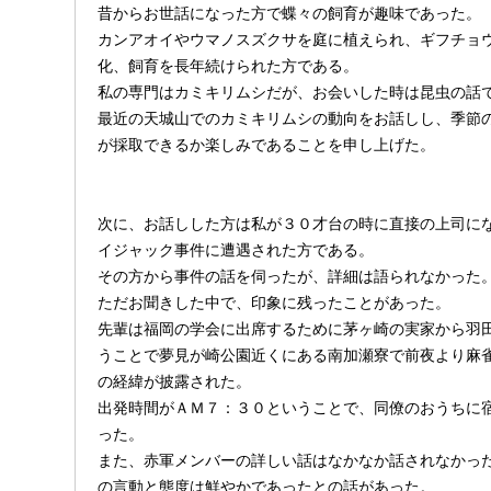
昔からお世話になった方で蝶々の飼育が趣味であった。
カンアオイやウマノスズクサを庭に植えられ、ギフチョ
化、飼育を長年続けられた方である。
私の専門はカミキリムシだが、お会いした時は昆虫の話
最近の天城山でのカミキリムシの動向をお話しし、季節
が採取できるか楽しみであることを申し上げた。
次に、お話しした方は私が３０才台の時に直接の上司に
イジャック事件に遭遇された方である。
その方から事件の話を伺ったが、詳細は語られなかった
ただお聞きした中で、印象に残ったことがあった。
先輩は福岡の学会に出席するために茅ヶ崎の実家から羽
うことで夢見が崎公園近くにある南加瀬寮で前夜より麻
の経緯が披露された。
出発時間がＡＭ７：３０ということで、同僚のおうちに
った。
また、赤軍メンバーの詳しい話はなかなか話されなかっ
の言動と態度は鮮やかであったとの話があった。